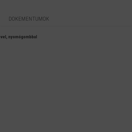
DOKEMENTUMOK
őkével, nyomógombbal
Gyártó
Tömeg