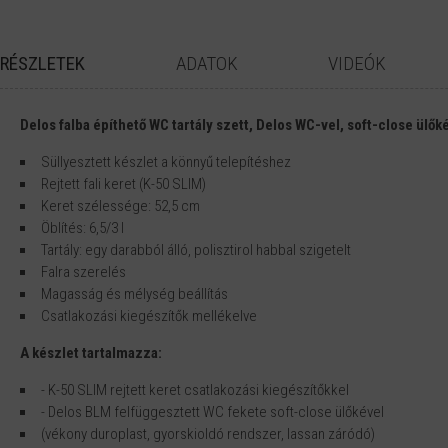
RÉSZLETEK
ADATOK
VIDEÓK
Delos falba építhető WC tartály szett, Delos WC-vel, soft-close ül
Gyártó
Kerra
Süllyesztett készlet a könnyű telepítéshez
Cikkszám
DELOS-SET
K-50 SLIM falba építhető WC tartály szerelési útmutató
Rejtett fali keret (K-50 SLIM)
Keret szélessége: 52,5 cm
Öblítés: 6,5/3 l
Tartály: egy darabból álló, polisztirol habbal szigetelt
Falra szerelés
Magasság és mélység beállítás
Csatlakozási kiegészítők mellékelve
A készlet tartalmazza:
- K-50 SLIM rejtett keret csatlakozási kiegészítőkkel
- Delos BLM felfüggesztett WC fekete soft-close ülőkével
(vékony duroplast, gyorskioldó rendszer, lassan záródó)