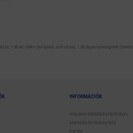
csésze, 1 db wc ülőke (duroplast, soft-close), 1 db dupla nyomógomb (fekete
ÓK
INFORMÁCIÓK
ÁLTALÁNOS SZERZŐDÉSI FELTÉTELEK
ADATKEZELÉSI TÁJÉKOZTATÓ
FIZETÉS