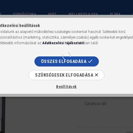
K
FÜRDŐSZOBA
KERT
WELLNESS & SPA
KLÍMA
tkezelési beállítások
oldalunk az alapvető működéshez szükséges cookie-kat használ. Szélesebb körű
kcionalitáshoz (marketing, statisztika, személyre szabás) egyéb cookie-kat engedélyez
zletesebb információkat az
Adatkezelési tájékoztató
ban talál.
Delos falba építhet
Cikkszám:
DELOS-SET
ÖSSZES ELFOGADÁSA
SZÜKSÉGESEK ELFOGADÁSA
Delos falba építhető WC tartály 
Beállítások
Termékverzió
Garancia idő