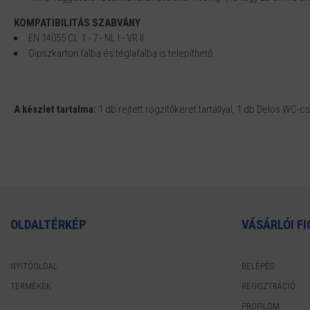
KOMPATIBILITÁS SZABVÁNY
EN 14055 CL 1 - 7 - NL I - VR II
Gipszkarton falba és téglafalba is telepíthető.
A készlet tartalma:
1 db rejtett rögzítőkeret tartállyal, 1 db Delos WC-
OLDALTÉRKÉP
VÁSÁRLÓI FI
NYITÓOLDAL
BELÉPÉS
TERMÉKEK
REGISZTRÁCIÓ
PROFILOM