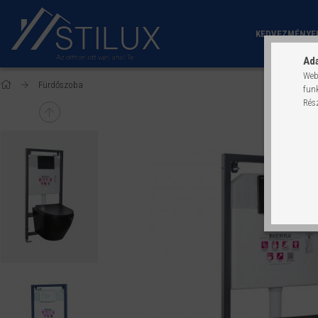
KEDVEZMÉNYE
Ada
Web
Fürdőszoba
fun
Rés