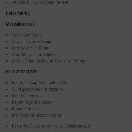
- Pacific BL nyomógomb (fekete)
Delos fali WC
Műszaki adatok
Szín: matt fekete
Anyag: mázas kerámia
Lefolyó átm.: 100 mm
A víz kifolyása: vízszintes
A rögzítő furatok közötti távolság: 180 mm
FELSZERELTSÉG:
Fekete lecsapódás-gátlós ülőke
SLIM gyorskioldó rendszerrel
hőre keményedő
Rejtett rögzítőrendszer
Könnyű telepítés
matt acélból készült rozetta
Kerra Pro Clean perem nélküli öblítőrendszer