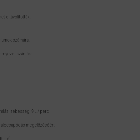
t eltávolították.
ériumok számára.
környezet számára.
ramlási sebesség: 9 L / perc
 páralecsapódás megelőzéséért
tható).