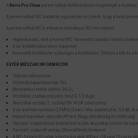
A
Kerra Pro Clean
perem nélküli öblítőrendszer megkönnyíti a tisztítást.
A perem nélküli WC kialakítás egyszerűen azt jelenti, hogy a belső pereme
A perem nélküli WC-k előnyei a szokványos WC-hez képest:
Higiénikusabb, mint a normál WC. Kevesebb tapadási felület a bakt
A víz leöblítésekor nincs vízpermet.
Kevesebb tisztítószer szükséges a tisztításhoz. Előnyös a bőr és a 
EGYÉB MŰSZAKI INFORMÁCIÓK
Teljesen előszerelve
Víztartály kapacitása max 10 L
Mechanikus kettős öblítés 3/6,5 L
Vízellátási csatlakozás jobb felső G 1/2 dugó
Akusztikai osztály (1. osztály) EN 14124 szívószelep
A víz áramlási nyomása 0,3 MPa (3 bar) / Max zajintenzitás: 9,0 dB, Á
Impact kopolimer speciális PP test (Nagy ütésállóság és hőállóság)
Styropor szigeteléssel burkolt test a jobb akusztikai szintért és a
Porszórt, csőprofil vastag (30mmx40mm) fémkeret.
A WC-függesztő rudak teherbírása akár 400 kg. (18 vagy 23 cm-re állí