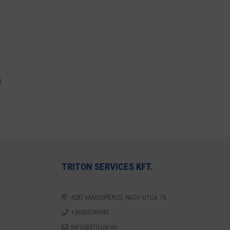
)
TRITON SERVICES KFT.
4287 VÁMOSPÉRCS, NAGY UTCA 79.
+36305749745
INFO@STILUX.HU